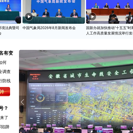
环境法典暨司
中国气象局2026年8月新闻发布会
国新办就加快推动“十五五”时
会
人工作高质量发展情况举行发
名有变
如何
全调查
行防线
号？
图来了
罪陷阱