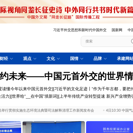
习近平外交思想和新时代中国外交
国新网
中
财经
观点
文化
国情
品牌
承建网
约未来——中国元首外交的世界
度读懂今年以来中国元首外交
][
习近平的文化足迹丨“作为千年古都，要把
性活力
][
世界给“__在中国”填新词
][
上半年传统产业转型提速 新兴产业增势
 最高法举行贯彻实施生态环境法典暨司法解释清理工作新闻发布会
4日10:30 中