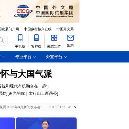
国发展门户网
中国乡村振兴在线
中国外文局
邮箱
手机版
客户端
融媒矩阵
站
专业平台
外宣平台
情怀与大国气派
传统和现代有机融合在一起”
]
强劲
][
追光的你｜太行山上新愚公
]
<
>
国气象局2026年8月新闻发布会
31日15:00 国新办就加快推动“十五五”时期退