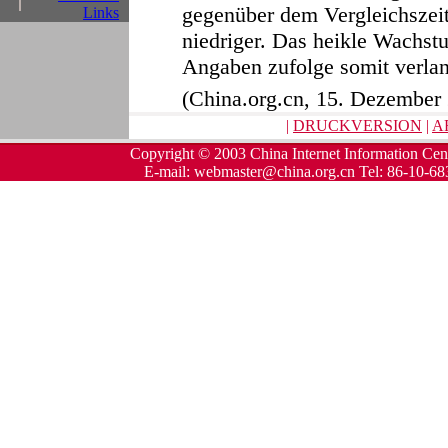
gegenüber dem Vergleichszeit
Links
niedriger. Das heikle Wachstu
Angaben zufolge somit verla
(China.org.cn, 15. Dezember
|
DRUCKVERSION
|
A
Copyright © 2003 China Internet Information Cent
E-mail: webmaster@china.org.cn Tel: 86-10-6