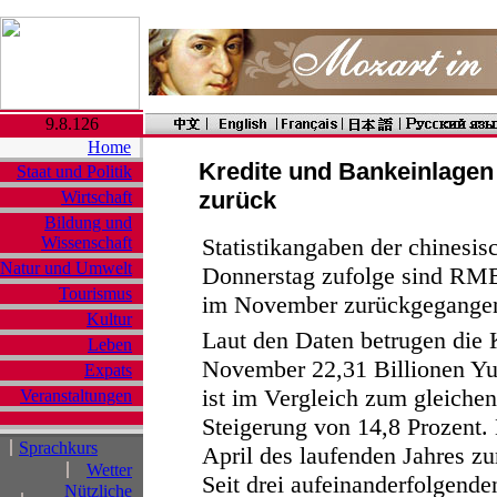
9.8.126
Home
Kredite und Bankeinlage
Staat und Politik
zurück
Wirtschaft
Bildung und
Wissenschaft
Statistikangaben der chinesi
Natur und Umwelt
Donnerstag zufolge sind RMB
Tourismus
im November zurückgegange
Kultur
Laut den Daten betrugen die
Leben
November 22,31 Billionen Yua
Expats
ist im Vergleich zum gleichen
Veranstaltungen
Steigerung von 14,8 Prozent. 
Sprachkurs
April des laufenden Jahres zu
Wetter
Seit drei aufeinanderfolgend
Nützliche