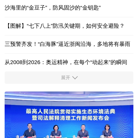
“一朵花”舞出三十年同心圆
闽台缘博物馆在两岸设立14个寻根联络点
沙海里的“金豆子”，防风固沙的“金钥匙”
【图解】“七下八上”防汛关键期，如何安全避险？
三预警齐发！“白海豚”逼近浙闽沿海，多地将有暴雨
从2008到2026：奥运精神，在每个“动起来”的瞬间
展开
活力中国调研行丨安徽的定力与活力
夏日经济乘“热”而上 消费市场向“新”而行