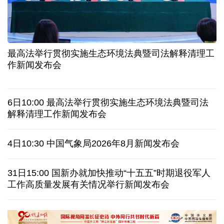
长江十年行 | 重庆“以竹代塑”铺就绿色发展新路
暑期档电影票房持续走高 “电影+”业态激发消费活力
年中经济观察丨以河溪流域为脉 打造乡村振兴示范
片区
最高法举行贯彻实施生态环境法典暨司法解释清理工
作新闻发布会
美媒:多场景低成本应用 中国让AI变得更具实用价值
这样的中国，怎一个“酷”字了得
6日10:00 最高法举行贯彻实施生态环境法典暨司法
解释清理工作新闻发布会
蓝厅观察丨被中方反制的7家美国实体有何来头？
4日10:30 中国气象局2026年8月新闻发布会
视频丨日本民众集会 反对高市政府扩军谋“核”