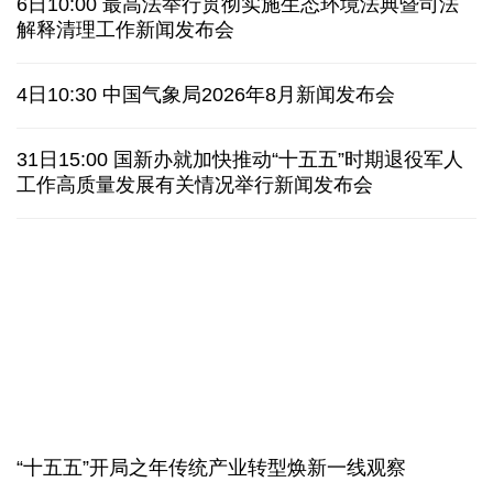
6日10:00 最高法举行贯彻实施生态环境法典暨司法
活力中国调研行丨弯道超车 如何“皖”美提速
解释清理工作新闻发布会
年中经济观察 服务实体经济 财政金融打出"组合拳"
4日10:30 中国气象局2026年8月新闻发布会
7月份中国仓储指数保持扩张 行业运行韧性较强
31日15:00 国新办就加快推动“十五五”时期退役军人
工作高质量发展有关情况举行新闻发布会
老挝国会主席赛宋蓬逝世
伊朗：与阿曼“接近”达成协议但并不意味重开海峡
一无人机自罗马尼亚方向进入保加利亚领空后爆炸
美国AI频频翻车，智能体自主攻击真人隐患浮上水面
“十五五”开局之年传统产业转型焕新一线观察
匈牙利执政党宣布提名前最高法院院长为总统候选人