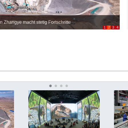
 Zhangye macht stetig Fortschritte
1
2
3
4