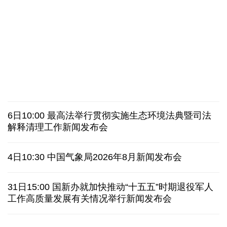
“零关税”实施100天 见证中非合作新气象
高温下用电负荷创新高 解码今夏的清凉底气
活力中国调研行丨弯道超车 如何“皖”美提速
年中经济观察 服务实体经济 财政金融打出"组合拳"
最高法举行贯彻实施生态环境法典暨司法解释清理工
7月份中国仓储指数保持扩张 行业运行韧性较强
作新闻发布会
日本执政当局应停止在核问题上玩火
6日10:00 最高法举行贯彻实施生态环境法典暨司法
俄黑客称获取北约直接参与袭击俄领土证据
解释清理工作新闻发布会
全球媒体聚焦︱外媒：美国劳动力市场正在走弱
4日10:30 中国气象局2026年8月新闻发布会