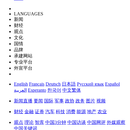
LANGUAGES
新闻
财经
观点
文化
国情
品牌
承建网站
专业平台
外宣平台
English
Français
Deutsch
日本語
Русский язык
Español
العربية
Esperanto
한국어
中文繁体
新闻
直播
要闻
国际
军事
政协
政务
图片
视频
财经
金融
证券
汽车
科技
消费
能源
地产
农业
观点
理论
智库
中国3分钟
中国访谈
中国网评
外媒观察
中国关键词