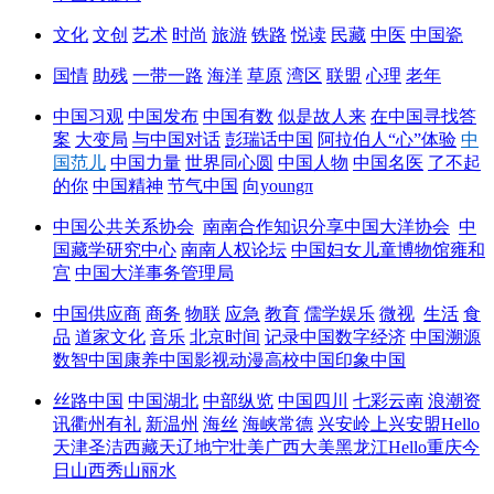
文化
文创
艺术
时尚
旅游
铁路
悦读
民藏
中医
中国瓷
国情
助残
一带一路
海洋
草原
湾区
联盟
心理
老年
中国习观
中国发布
中国有数
似是故人来
在中国寻找答
案
大变局
与中国对话
彭瑞话中国
阿拉伯人“心”体验
中
国范儿
中国力量
世界同心圆
中国人物
中国名医
了不起
的你
中国精神
节气中国
向youngπ
中国公共关系协会
南南合作知识分享
中国大洋协会
中
国藏学研究中心
南南人权论坛
中国妇女儿童博物馆
雍和
宫
中国大洋事务管理局
中国供应商
商务
物联
应急
教育
儒学
娱乐
微视
生活
食
品
道家文化
音乐
北京时间
记录中国
数字经济
中国溯源
数智中国
康养中国
影视
动漫
高校中国
印象中国
丝路中国
中国湖北
中部纵览
中国四川
七彩云南
浪潮资
讯
衢州有礼
新温州
海丝
海峡
常德
兴安岭上兴安盟
Hello
天津
圣洁西藏
天辽地宁
壮美广西
大美黑龙江
Hello重庆
今
日山西
秀山丽水