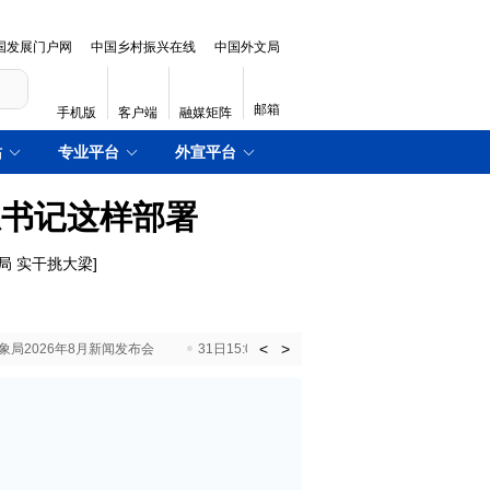
国发展门户网
中国乡村振兴在线
中国外文局
邮箱
手机版
客户端
融媒矩阵
站
专业平台
外宣平台
总书记这样部署
局 实干挑大梁
]
<
>
国气象局2026年8月新闻发布会
31日15:00 国新办就加快推动“十五五”时期退