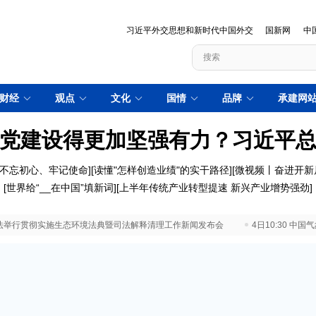
习近平外交思想和新时代中国外交
国新网
中
财经
观点
文化
国情
品牌
承建网
党建设得更加坚强有力？习近平
不忘初心、牢记使命
][
读懂"怎样创造业绩"的实干路径
][
微视频丨奋进开新
[
世界给“__在中国”填新词
][
上半年传统产业转型提速 新兴产业增势强劲
]
 最高法举行贯彻实施生态环境法典暨司法解释清理工作新闻发布会
4日10:30 中