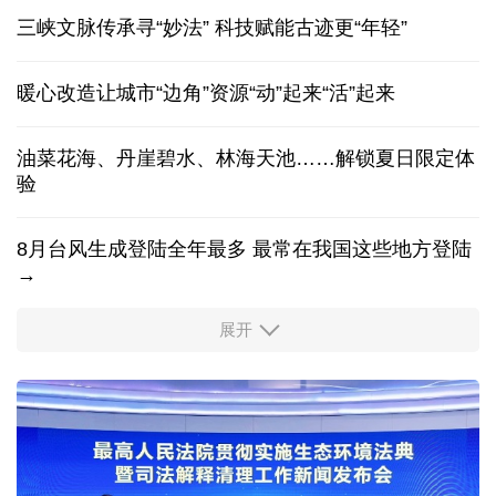
香港宏福苑火灾跨部门调查最终报告
旅行体验越玩越深！"China Travel"持续升温
三峡文脉传承寻“妙法” 科技赋能古迹更“年轻”
暖心改造让城市“边角”资源“动”起来“活”起来
油菜花海、丹崖碧水、林海天池……解锁夏日限定体
验
8月台风生成登陆全年最多 最常在我国这些地方登陆
→
展开