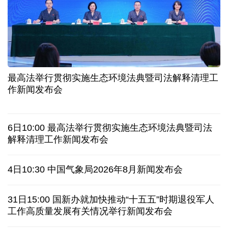
柔性制造，高效匹配差异化需求
上海打通脑机接口技术走向市场的“三道关”
活力中国调研行｜江淮大地，科技成果正落地生“金”
上半年规模以上工业中小企业增加值同比增长5.8%
从纪念馆到采油一线，新时代石油人这样传承铁人精
神
最高法举行贯彻实施生态环境法典暨司法解释清理工
作新闻发布会
创新涌动，坚韧向前——解读前7个月我国外贸成绩
单
6日10:00 最高法举行贯彻实施生态环境法典暨司法
日本执政当局应停止在核问题上玩火
解释清理工作新闻发布会