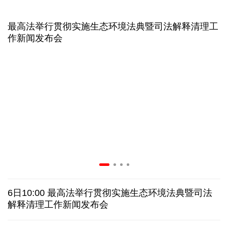
31省份上半年外贸成绩单出炉 见证产业提质跃迁
比一张A4纸还要薄！我国高端钢材迎来密集突破
让药品更好触达患者 多款新药选择网络平台首发
7月份中国仓储指数保持扩张 行业运行韧性较强
最高法举行贯彻实施生态环境法典暨司法解释清理工
金价大反弹！黄金以旧换新业务火热，记者探访
作新闻发布会
日本新版《防卫白皮书》，满篇野心和谎言
6日10:00 最高法举行贯彻实施生态环境法典暨司法
泰国发生校园枪击案 致7人死亡 17人伤
凶手疑自杀
解释清理工作新闻发布会