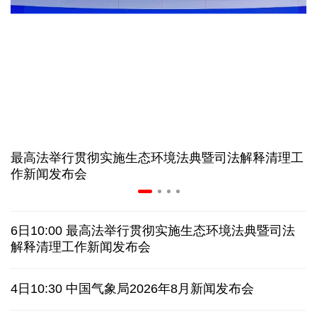
非必要不乱花 医保个人账户里的钱如何用在刀刃上
"校园贷"换上"新马甲" 警惕暑假期间网络消费陷阱
2026暑期档票房破85亿 已连续30天单日票房破亿
生猪养殖户有了兜底的保障 这份收入险"新"在哪里
最高法举行贯彻实施生态环境法典暨司法解释清理工
手机APP广告"乱跳转" 成了"数字牛皮癣" 专家建议
作新闻发布会
美国要"换牌" 伊朗"换将" 美伊博弈变数犹存
6日10:00 最高法举行贯彻实施生态环境法典暨司法
阿根廷总统米莱转发美众议员攻击巴西总统卢拉的帖
解释清理工作新闻发布会
文
4日10:30 中国气象局2026年8月新闻发布会
美军机拦截进入特朗普高尔夫俱乐部禁飞区的民用飞