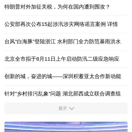
特朗普对外加征关税，为何在国内遭到围攻？
公安部再次公布15起涉汛涉灾网络谣言案例
详情
台风"白海豚"登陆浙江 水利部门全力防范暴雨洪水
北京全市拟于8月11日上午启动防汛二级应急响应
创新的城，奋进的城——深圳积蓄亚太合作新动能
针对"乡村排污乱象"问题 湖北郧西成立联合调查组
展开
从中国空调热销欧洲，看中国制造惠及全球