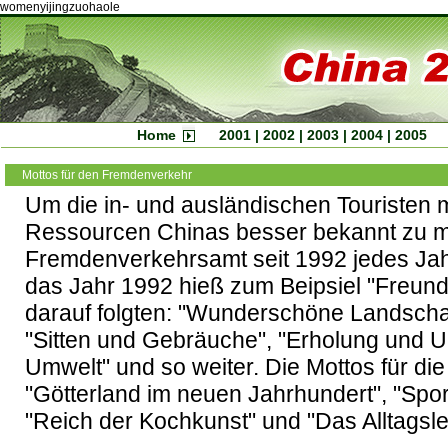
womenyijingzuohaole
Home
2001
|
2002
|
2003
|
2004
|
2005
Mottos für den Fremdenverkehr
Um die in- und ausländischen Touristen m
Ressourcen Chinas besser bekannt zu mac
Fremdenverkehrsamt seit 1992 jedes Jahr
das Jahr 1992 hieß zum Beipsiel "Freund
darauf folgten: "Wunderschöne Landschaf
"Sitten und Gebräuche", "Erholung und U
Umwelt" und so weiter. Die Mottos für die
"Götterland im neuen Jahrhundert", "Sport
"Reich der Kochkunst" und "Das Alltagsl