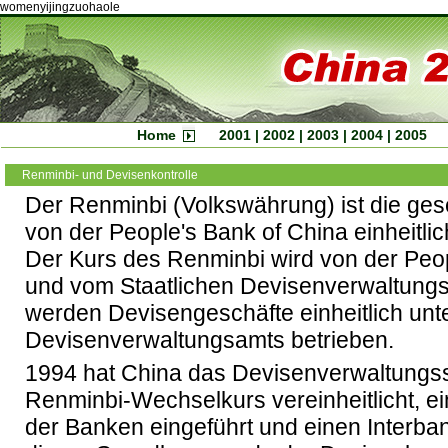
womenyijingzuohaole
Home
2001
|
2002
|
2003
|
2004
|
2005
Renminbi- und Devisenkontrolle
Der Renminbi (Volkswährung) ist die ges
von der People's Bank of China einheitlich
Der Kurs des Renminbi wird von der Peop
und vom Staatlichen Devisenverwaltung
werden Devisengeschäfte einheitlich unte
Devisenverwaltungsamts betrieben.
1994 hat China das Devisenverwaltungss
Renminbi-Wechselkurs vereinheitlicht, 
der Banken eingeführt und einen Interban