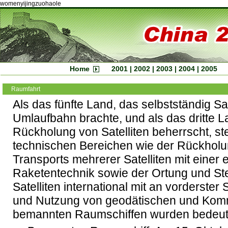
womenyijingzuohaole
Home
2001
|
2002
|
2003
|
2004
|
2005
Raumfahrt
Als das fünfte Land, das selbstständig Sat
Umlaufbahn brachte, und als das dritte L
Rückholung von Satelliten beherrscht, ste
technischen Bereichen wie der Rückholun
Transports mehrerer Satelliten mit einer 
Raketentechnik sowie der Ortung und St
Satelliten international mit an vorderster
und Nutzung von geodätischen und Kommu
bemannten Raumschiffen wurden bedeute