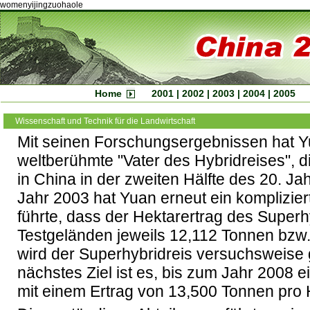
womenyijingzuohaole
Home
2001
|
2002
|
2003
|
2004
|
2005
Wissenschaft und Technik für die Landwirtschaft
Mit seinen Forschungsergebnissen hat Y
weltberühmte "Vater des Hybridreises", 
in China in der zweiten Hälfte des 20. J
Jahr 2003 hat Yuan erneut ein komplizie
führte, dass der Hektarertrag des Superh
Testgeländen jeweils 12,112 Tonnen bzw. 
wird der Superhybridreis versuchsweise 
nächstes Ziel ist es, bis zum Jahr 2008 
mit einem Ertrag von 13,500 Tonnen pro 