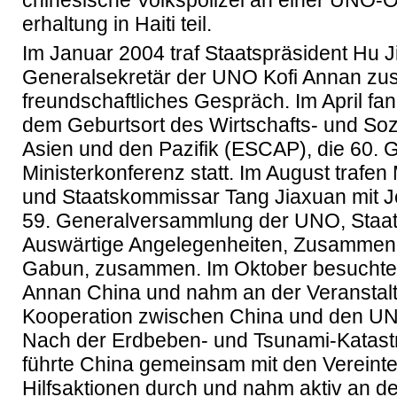
chinesische Volkspolizei an einer UNO-O
erhaltung in Haiti teil.
Im Januar 2004 traf Staatspräsident Hu J
Generalsekretär der UNO Kofi Annan zu
freundschaftliches Gespräch. Im April f
dem Geburtsort des Wirtschafts- und So
Asien und den Pazifik (ESCAP), die 60. G
Ministerkonferenz statt. Im August trafen
und Staatskommissar Tang Jiaxuan mit J
59. Generalversammlung der UNO, Staatsm
Auswärtige Angelegenheiten, Zusammena
Gabun, zusammen. Im Oktober besuchte
Annan China und nahm an der Veranstalt
Kooperation zwischen China und den UNO-
Nach der Erdbeben- und Tsunami-Katast
führte China gemeinsam mit den Vereinten
Hilfsaktionen durch und nahm aktiv an de