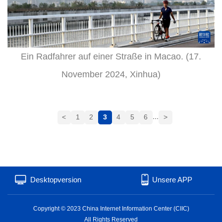
Ein Radfahrer auf einer Straße in Macao. (17.
November 2024, Xinhua)
...
<
1
2
3
4
5
6
>
Desktopversion
Unsere APP
Copyright © 2023 China Internet Information Center (CIIC)
All Rights Reserved