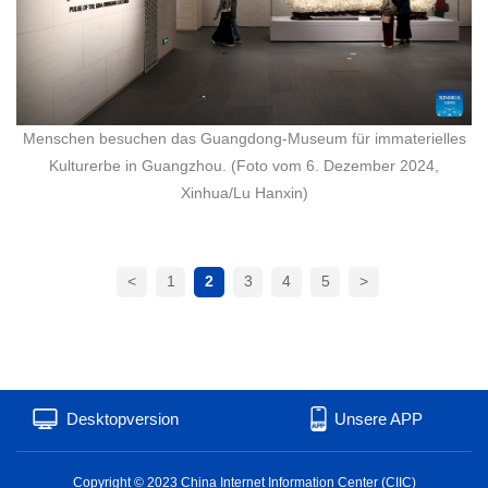
Menschen besuchen das Guangdong-Museum für immaterielles
Kulturerbe in Guangzhou. (Foto vom 6. Dezember 2024,
Xinhua/Lu Hanxin)
<
1
2
3
4
5
>
Desktopversion
Unsere APP
Copyright © 2023 China Internet Information Center (CIIC)