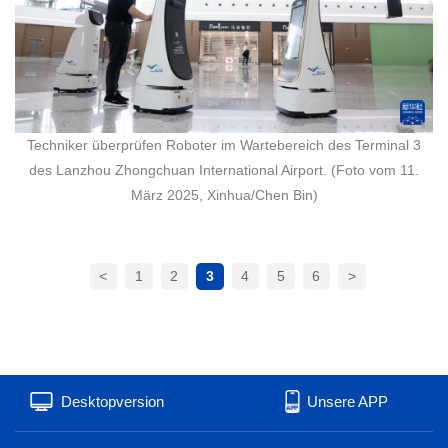
Techniker überprüfen Roboter im Wartebereich des Terminal 3
des Lanzhou Zhongchuan International Airport. (Foto vom 11.
März 2025, Xinhua/Chen Bin)
<
1
2
3
4
5
6
>
Desktopversion
Unsere APP