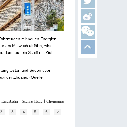
 Fahrzeugen mit neuen Energien,
er am Mittwoch abfährt, wird
dann auf ein Schiff mit Ziel
ichtung Osten und Süden über
xi der Zhuang. (Quelle:
isenbahn丨Seefrachtzug丨Chongqing
2
3
4
5
6
>