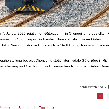
 7. Januar 2026 zeigt einen Güterzug mit in Chongqing hergestellten
oyuan in Chongqing im Südwesten Chinas abfährt. Dieser Güterzug, d
m Hafen Nansha in der südchinesischen Stadt Guangzhou ankommen und 
rzeugherstellung betreibt Chongqing stetig intermodale Güterzüge in R
vinz Zhejiang und Qinzhou im südchinesischen Autonomen Gebiet Guang
Schlagworte:
NEV丨E
1
丨
丨
Merken
Senden
Feedback