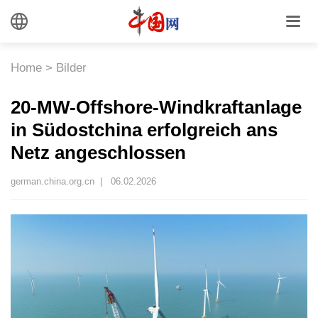
Home
>
Bilder
20-MW-Offshore-Windkraftanlage
in Südostchina erfolgreich ans
Netz angeschlossen
german.china.org.cn |
06.02.2026