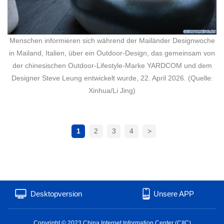
Menschen informieren sich während der Mailänder Designwoche
in Mailand, Italien, über ein Outdoor-Design, das gemeinsam von
der chinesischen Outdoor-Lifestyle-Marke YARDCOM und dem
Designer Steve Leung entwickelt wurde, 22. April 2026. (Quelle:
Xinhua/Li Jing)
1
2
3
4
>
Desktopversion
Unsere APP
Copyright © 2023 China Internet Information Center (CIIC)