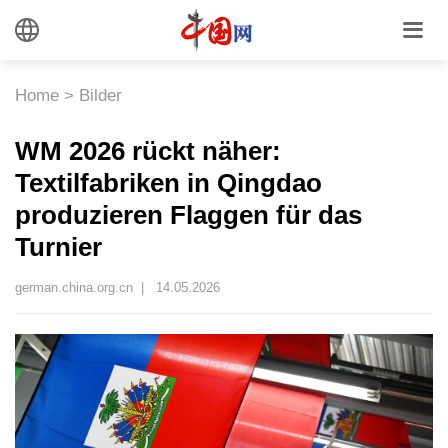
Home
>
Bilder
WM 2026 rückt näher:
Textilfabriken in Qingdao
produzieren Flaggen für das
Turnier
german.china.org.cn |
14.05.2026