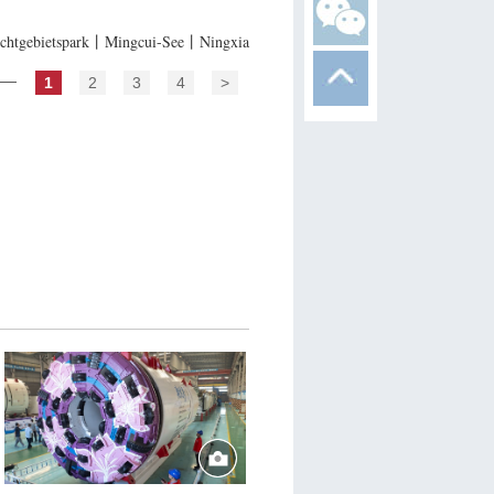
chtgebietspark丨Mingcui-See丨Ningxia
1
2
3
4
>