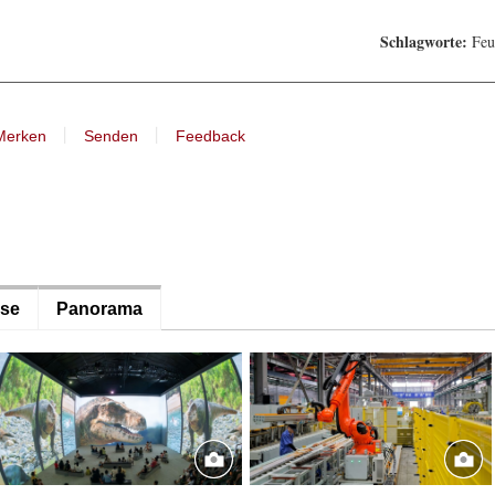
Schlagworte:
Feu
丨
丨
Merken
Senden
Feedback