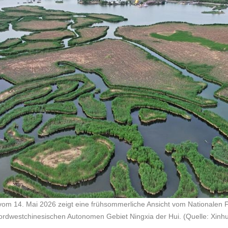
om 14. Mai 2026 zeigt eine frühsommerliche Ansicht vom Nationalen 
ordwestchinesischen Autonomen Gebiet Ningxia der Hui. (Quelle: Xin