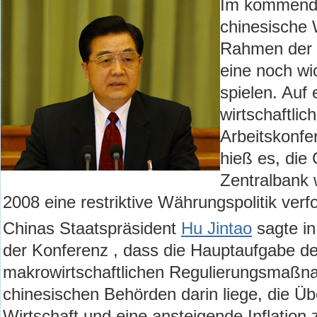
Im kommende
chinesische 
Rahmen der 
eine noch wi
spielen. Auf 
wirtschaftlic
Arbeitskonfe
hieß es, die
Zentralbank 
2008 eine restriktive Währungspolitik verf
Chinas Staatspräsident
Hu Jintao
sagte in
der Konferenz , dass die Hauptaufgabe de
makrowirtschaftlichen Regulierungsmaßn
chinesischen Behörden darin liege, die Üb
Wirtschaft und eine ansteigende Inflation 