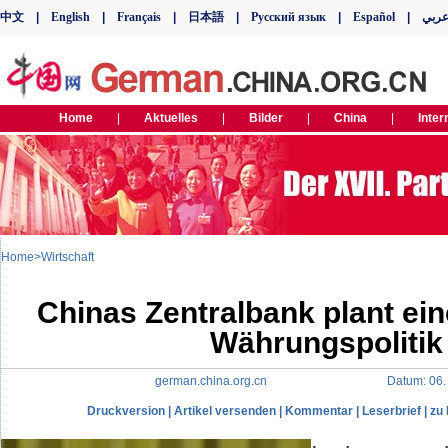
Home
>
Wirtschaft
Chinas Zentralbank plant eine
Währungspolitik
german.china.org.cn Datum: 06. 12
Druckversion
|
Artikel versenden
|
Kommentar
|
Leserbrief
|
zu 