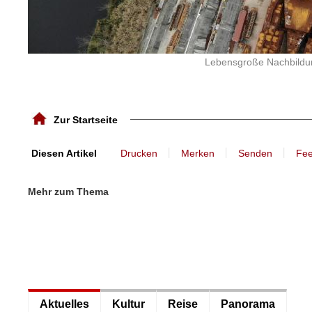
Lebensgroße Nachbildun
Zur Startseite
丨
丨
丨
Diesen Artikel
Drucken
Merken
Senden
Fe
Mehr zum Thema