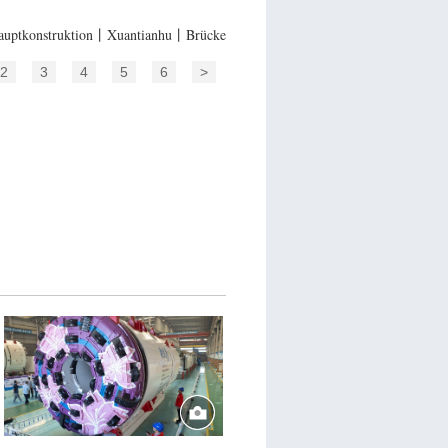
ptkonstruktion丨Xuantianhu丨Brücke
2
3
4
5
6
>