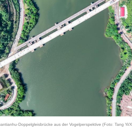
antianhu-Doppelgleisbrücke aus der Vogelperspektive (Foto: Tang Yi/