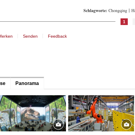
Schlagworte:
Chongqing丨Hau
1
丨
丨
Merken
Senden
Feedback