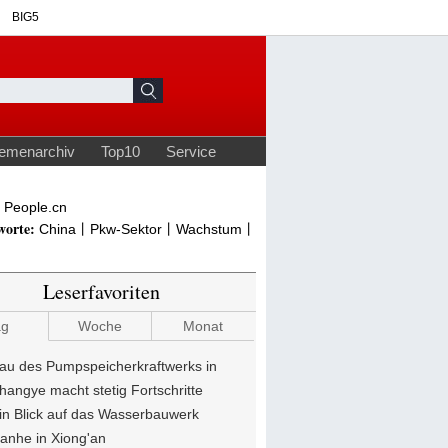
People.cn
worte:
China丨Pkw-Sektor丨Wachstum丨