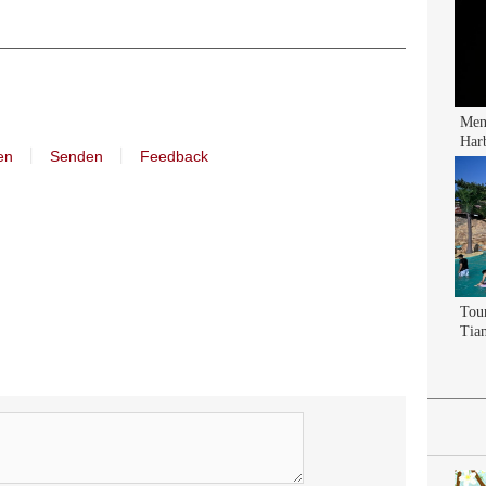
丨
丨
en
Senden
Feedback