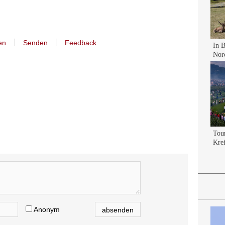
丨
丨
en
Senden
Feedback
Anonym