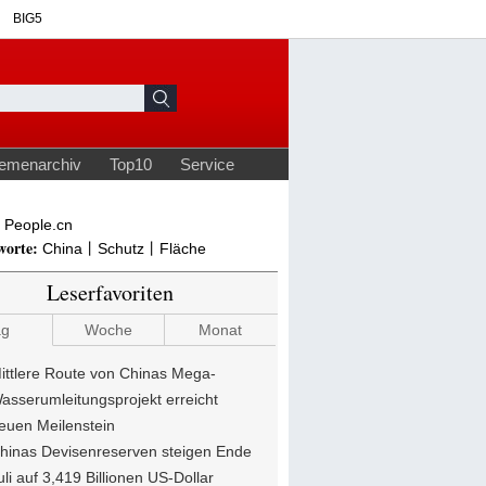
People.cn
worte:
China丨Schutz丨Fläche