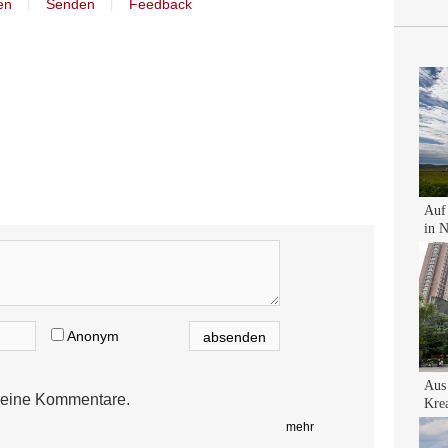
丨
丨
en
Senden
Feedback
Anonym
eine Kommentare.
mehr