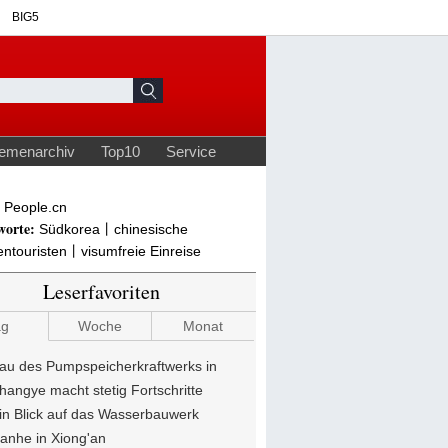
People.cn
worte:
Südkorea丨chinesische
ntouristen丨visumfreie Einreise