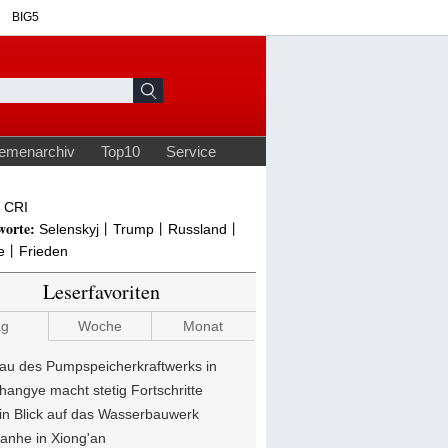
CRI
worte:
Selenskyj丨Trump丨Russland丨
ne丨Frieden