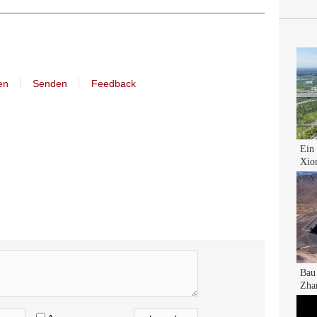
丨
丨
en
Senden
Feedback