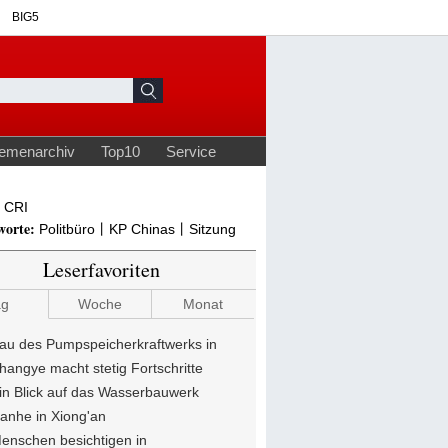
CRI
worte:
Politbüro丨KP Chinas丨Sitzung