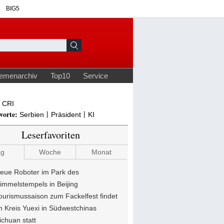
CRI
worte:
Serbien丨Präsident丨KI