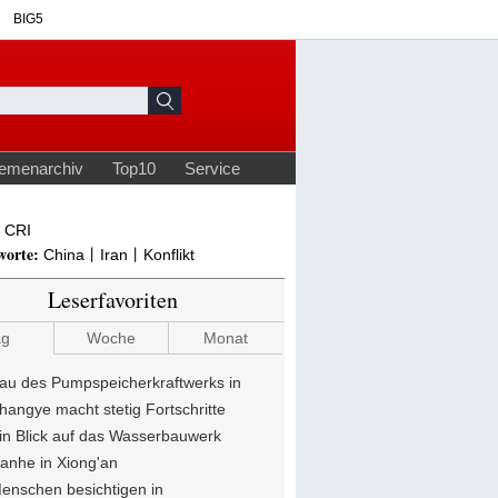
CRI
worte:
China丨Iran丨Konflikt