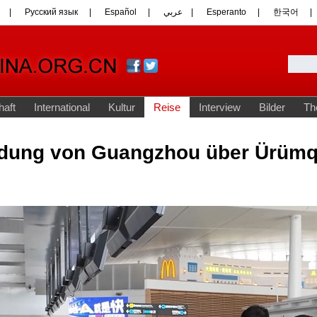
dung von Guangzhou über Ürümqi