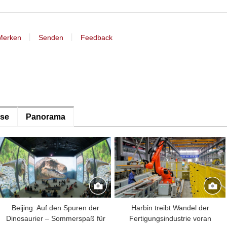
丨
丨
Merken
Senden
Feedback