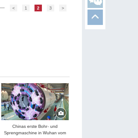
<
1
2
3
>