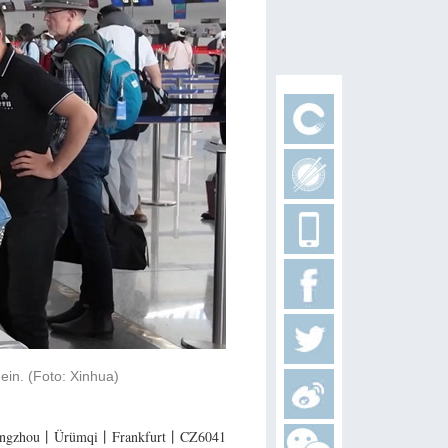
in. (Foto: Xinhua)
ngzhou丨Ürümqi丨Frankfurt丨CZ6041