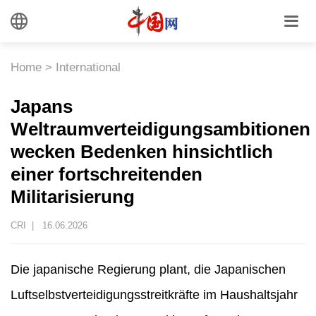
Home
>
International
Japans
Weltraumverteidigungsambitionen
wecken Bedenken hinsichtlich
einer fortschreitenden
Militarisierung
CRI |
16.06.2026
Die japanische Regierung plant, die Japanischen
Luftselbstverteidigungsstreitkräfte im Haushaltsjahr