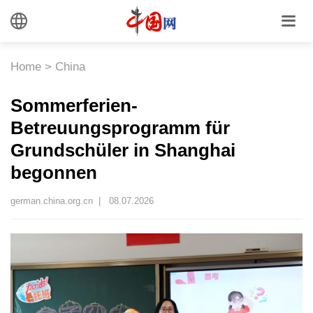
Home
>
China
Sommerferien-
Betreuungsprogramm für
Grundschüler in Shanghai
begonnen
german.china.org.cn |
08.07.2026