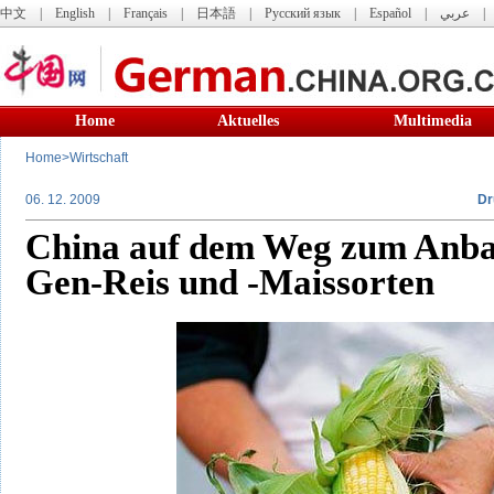
中文
|
English
|
Français
|
日本語
|
Русский язык
|
Español
|
عربي
Home
Aktuelles
Multimedia
Home
>
Wirtschaft
06. 12. 2009
Dr
China auf dem Weg zum Anbau
Gen-Reis und -Maissorten