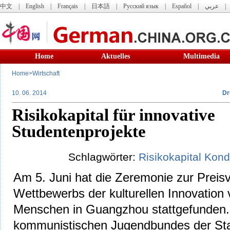
中文
|
English
|
Français
|
日本語
|
Русский язык
|
Español
|
عربي
Home
Aktuelles
Multimedia
Home
>
Wirtschaft
10. 06. 2014
Dr
Risikokapital für innovative
Studentenprojekte
Schlagwörter:
Risikokapital
Kon
Am 5. Juni hat die Zeremonie zur Preis
Wettbewerbs der kulturellen Innovation
Menschen in Guangzhou stattgefunden.
kommunistischen Jugendbundes der Sta