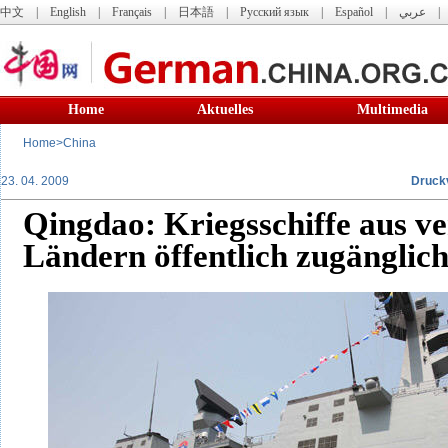
中文
|
English
|
Français
|
日本語
|
Русский язык
|
Español
|
عربي
Home
Aktuelles
Multimedia
Home
>
China
23. 04. 2009
Druck
Qingdao: Kriegsschiffe aus v
Ländern öffentlich zugänglic