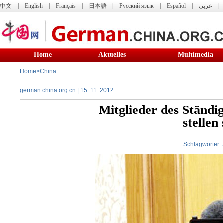
中文
|
English
|
Français
|
日本語
|
Русский язык
|
Español
|
عربي
Home
Aktuelles
Multimedia
Home
>
China
german.china.org.cn | 15. 11. 2012
Mitglieder des Ständi
stellen
Schlagwörter: