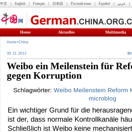
中文
|
English
|
Français
|
日本語
|
Русский язык
|
Español
|
عربي
Home
Aktuelles
Multimedia
Home
>
China
30. 11. 2012
Dr
Weibo ein Meilenstein für R
gegen Korruption
Schlagwörter:
Weibo
Meilenstein
Reform
microblog
Ein wichtiger Grund für die herausrage
ist der, dass normale Kontrollkanäle häuf
Schließlich ist Weibo keine mechanisier