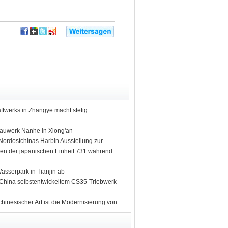
twerks in Zhangye macht stetig
bauwerk Nanhe in Xiong'an
Nordostchinas Harbin Ausstellung zur
en der japanischen Einheit 731 während
Wasserpark in Tianjin ab
 China selbstentwickeltem CS35-Triebwerk
hinesischer Art ist die Modernisierung von
logie
g von Begriff „nationale Sicherheit“ ab