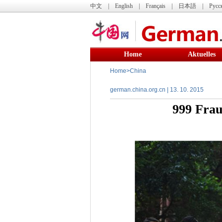
中文
|
English
|
Français
|
日本語
|
Русс
Home
Aktuelles
Home
>
China
german.china.org.cn | 13. 10. 2015
999 Frau