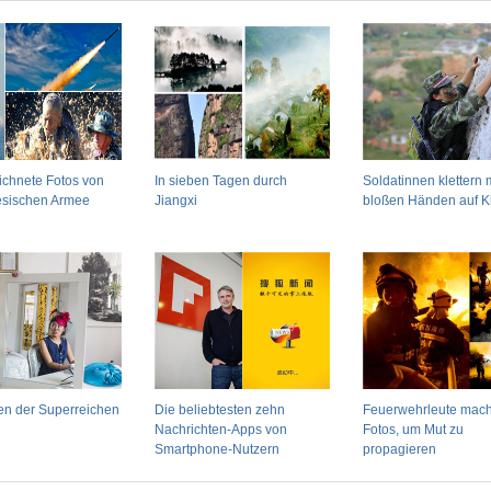
UNESCO ernennt Beijing zu
Astronauten von „Shenzho
vor die Presse