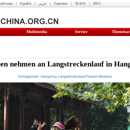
кий язык
|
Español
|
عربي
|
Esperanto
|
한국어
|
BIG5
Multimedia
Service
Themenar
en nehmen an Langstreckenlauf in Hang
Schlagwörter:
Hangzhou
Langstreckenlauf
Frauen
Westsee