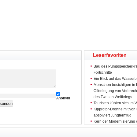
Leserfavoriten
Bau des Pumpspeicherkraf
Fortschritte
Ein Blick auf das Wasser
Menschen besichtigen in 
Offenlegung von Verbrech
des Zweiten Weltkriegs
Anonym
Touristen kühlen sich im 
Kipprotor-Drohne mit von
absolviert Jungfernflug
Kern der Modernisierung c
Wissenschaft und Techno
China lehnt US-Überdehnun