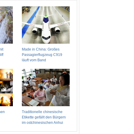
r Welthauptstadt der Architektur
u-21“ treten nach Rückkehr aus Weltraum