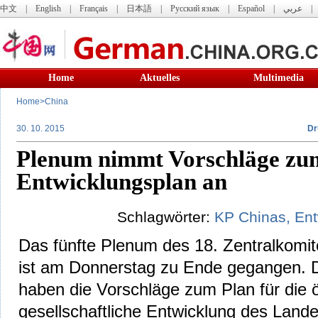
中文
|
English
|
Français
|
日本語
|
Русский язык
|
Español
|
عربي
Home
Aktuelles
Multimedia
Home
>
China
30. 10. 2015
Dr
Plenum nimmt Vorschläge zu
Entwicklungsplan an
Schlagwörter:
KP
Chinas,
Ent
Das fünfte Plenum des 18. Zentralkomi
ist am Donnerstag zu Ende gegangen. D
haben die Vorschläge zum Plan für die
gesellschaftliche Entwicklung des Lan