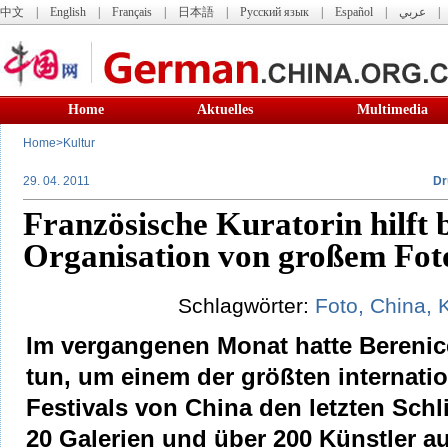
中文
|
English
|
Français
|
日本語
|
Русский язык
|
Español
|
عربي
Home
Aktuelles
Multimedia
Home
>
Kultur
29. 04. 2011
Dr
Französische Kuratorin hilft b
Organisation von großem Foto
Schlagwörter:
Foto,
China,
K
Im vergangenen Monat hatte Berenic
tun, um einem der größten internati
Festivals von China den letzten Schl
20 Galerien und über 200 Künstler a