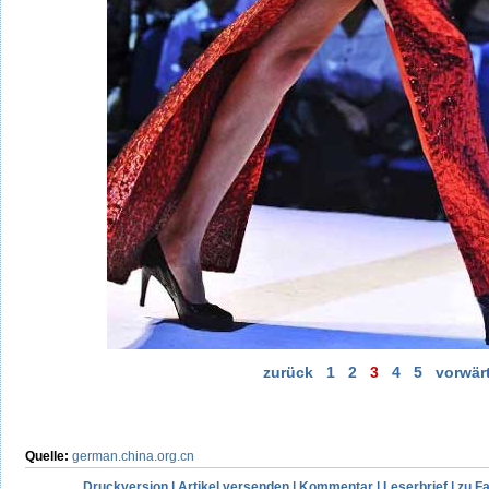
zurück
1
2
3
4
5
vorwär
Quelle:
german.china.org.cn
Druckversion
|
Artikel versenden
|
Kommentar
|
Leserbrief
|
zu F