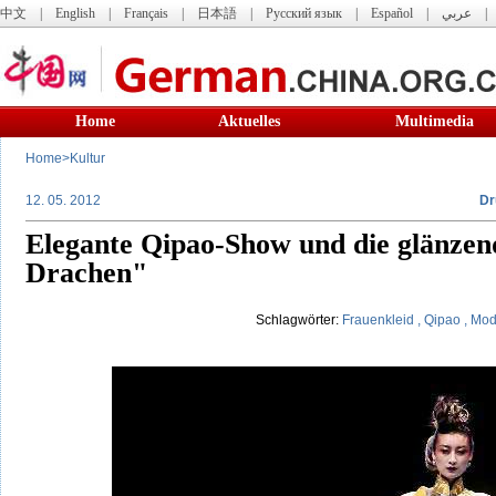
中文
|
English
|
Français
|
日本語
|
Русский язык
|
Español
|
عربي
Home
Aktuelles
Multimedia
Home
>
Kultur
12. 05. 2012
Dr
Elegante Qipao-Show und die glänzen
Drachen"
Schlagwörter:
Frauenkleid
,
Qipao
,
Mod