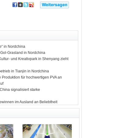
ee“ in Nordchina
n-Gol-Grasland in Nordchina
Kultur- und Kreativpark in Shenyang zieht
etrieb in Tianjin in Nordchina
e Produktion für hochwertigen PVA an
uf
hina signalisiert starke
ewinnen im Ausland an Beliebtheit
lfte des Stroms aus nicht-fossilen Quellen
er tauchen tiefer in die Welt Chinas ein