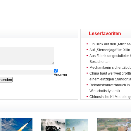
Leserfavoriten
Ein Blick auf den „Milchs
Auf „Sternenjagd“ im Xili
Aus Fabrik umgestalteter 
Besucher an
Mechanikerin sichert Zugb
China baut weltweit größt
Anonym
einem einzigen Standort a
Rekordstromverbrauch in C
Wirtschaftsdynamik
Chinesische KI-Modelle g
China will bis 2030 die Hä
erzeugen
Viele ausländische Besuch