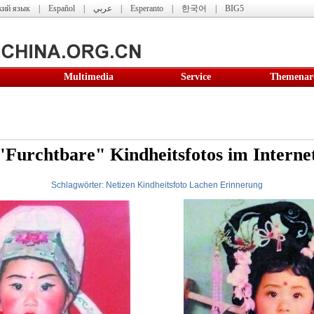
кий язык
|
Español
|
عربي
|
Esperanto
|
한국어
|
BIG5
Multimedia
Service
Themenar
"Furchtbare" Kindheitsfotos im Interne
Schlagwörter:
Netizen
Kindheitsfoto
Lachen
Erinnerung