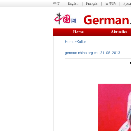
中文
|
English
|
Français
|
日本語
|
Русс
Home
Aktuelles
Home
>
Kultur
german.china.org.cn | 31. 08. 2013