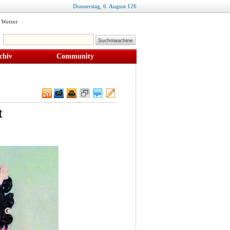
Donnerstag,
6
.
August
126
Wetter
chiv
Community
t