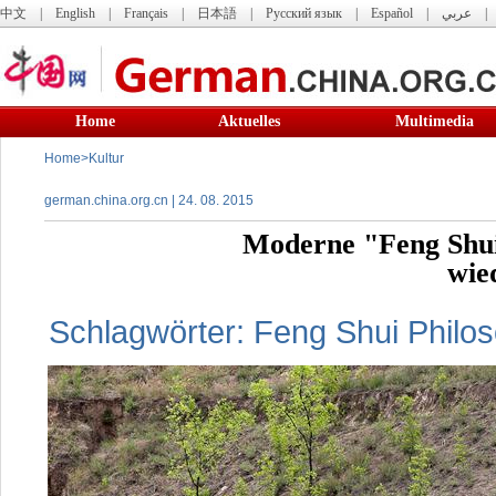
中文
|
English
|
Français
|
日本語
|
Русский язык
|
Español
|
عربي
Home
Aktuelles
Multimedia
Home
>
Kultur
german.china.org.cn | 24. 08. 2015
Moderne "Feng Shui 
wie
Schlagwörter:
Feng
Shui
Philo