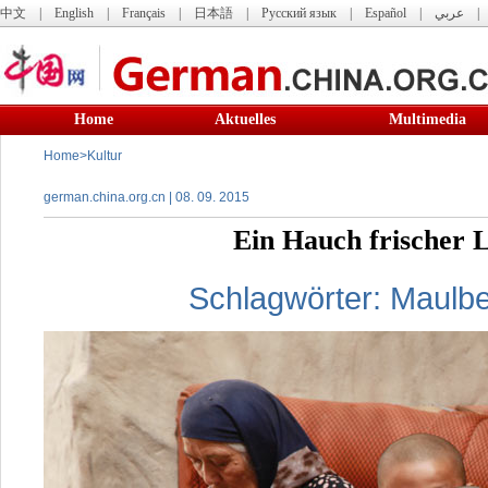
中文
|
English
|
Français
|
日本語
|
Русский язык
|
Español
|
عربي
Home
Aktuelles
Multimedia
Home
>
Kultur
german.china.org.cn | 08. 09. 2015
Ein Hauch frischer L
Schlagwörter:
Maulbe