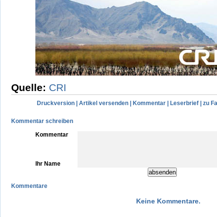
Quelle:
CRI
Druckversion
|
Artikel versenden
|
Kommentar
|
Leserbrief
|
zu F
Kommentar schreiben
Kommentar
Ihr Name
Kommentare
Keine Kommentare.