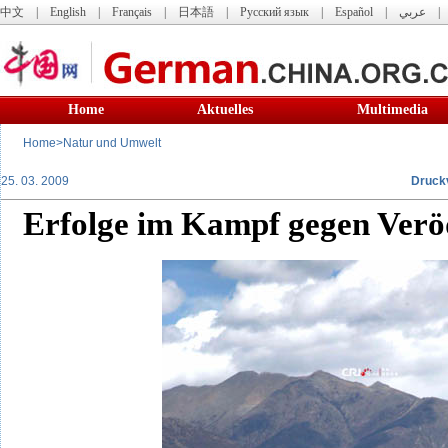
中文
|
English
|
Français
|
日本語
|
Русский язык
|
Español
|
عربي
Home
Aktuelles
Multimedia
Home
>
Natur und Umwelt
25. 03. 2009
Druck
Erfolge im Kampf gegen Verö